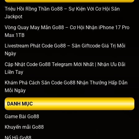
Triệu Hồi Rồng Thần Go88 – Sự Kiện Với Cơ Hội Săn
Jackpot
Vòng Quay May Mắn Go88 – Cơ Hội Nhận iPhone 17 Pro
Max 1TB
Livestream Phát Code Go88 – Săn Giftcode Giá Trị Mỗi
Ngày
Cập Nhật Code Go88 Telegram Mới Nhất | Nhận Ưu Đãi
Liền Tay
Khám Phá Cách Săn Code Go88 Nhận Thưởng Hấp Dẫn
Mỗi Ngày
DANH MỤC
Game Bài Go88
Khuyến mãi Go88
Nổ Hũ Go88