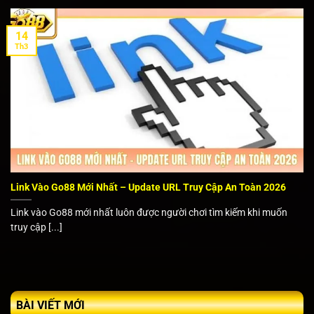
14
Th3
Link Vào Go88 Mới Nhất – Update URL Truy Cập An Toàn 2026
Link vào Go88 mới nhất luôn được người chơi tìm kiếm khi muốn
truy cập [...]
BÀI VIẾT MỚI