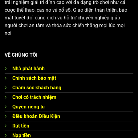
trải nghiệm giải trí đỉnh cao với đa dạng trò chơi như cá
cược thể thao, casino và xổ số. Giao diện thân thiện, bảo
mật tuyệt đối cùng dịch vụ hỗ trợ chuyên nghiệp giúp
người chơi an tâm và thỏa sức chiến thắng mọi lúc mọi
nơi.
VỀ CHÚNG TÔI
Nhà phát hành
Chính sách bảo mật
Chăm sóc khách hàng
Chơi có trách nhiệm
Quyền riêng tư
Điều khoản Điều Kiện
Rút tiền
Nạp tiền