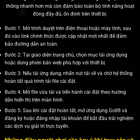
thống nhanh hơn mà còn đảm bảo toàn bộ tính năng hoạt
động đầy đủ, ổn định trên thiết bị.
Bước 1: Mở trình duyệt trên điện thoại hoặc máy tính, sau
đó vào link chính thức được cập nhật mới nhất để đảm
bảo đường dẫn an toàn.
Bước 2: Tại giao diện trang chủ, chọn mục tải ứng dụng
hoặc dùng phiên bản web phù hợp với thiết bị.
Bước 3: Nếu tải ứng dụng, nhấn nút tải về và chờ hệ thống
hoàn tất quá trình tải file cài đặt.
Bước 4: Mở file vừa tải và tiến hành cài đặt theo hướng
dẫn hiển thị trên màn hình.
Bước 5: Sau khi cài đặt hoàn tất, mở ứng dụng Go88 và
đăng ký hoặc đăng nhập tài khoản để bắt đầu trải nghiệm
các dịch vụ giải trí trực tuyến.