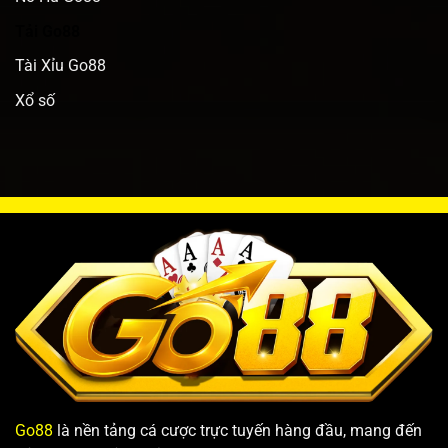
Tải Go88
Tài Xỉu Go88
Xổ số
Go88
là nền tảng cá cược trực tuyến hàng đầu, mang đến