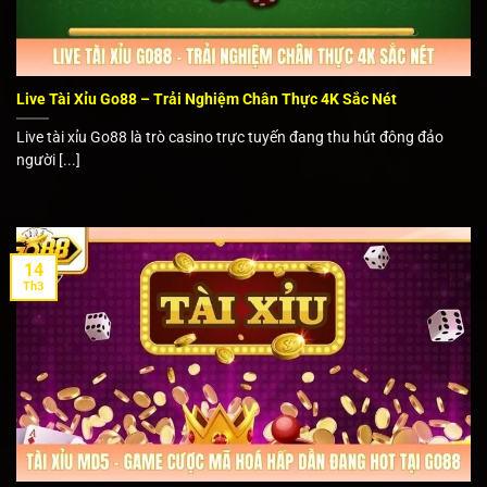
Live Tài Xỉu Go88 – Trải Nghiệm Chân Thực 4K Sắc Nét
Live tài xỉu Go88 là trò casino trực tuyến đang thu hút đông đảo
người [...]
14
Th3