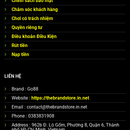
Chính sách bảo mật
Chăm sóc khách hàng
Chơi có trách nhiệm
Quyền riêng tư
Điều khoản Điều Kiện
Rút tiền
Nạp tiền
LIÊN HỆ
Brand : Go88
Website :
https://thebrandstore.in.net
Email :
contact@thebrandstore.in.net
Phone : 0383831908
Address : 962b Đ. Lò Gốm, Phường 8, Quận 6, Thành
phố Hồ Chí Minh, Vietnam