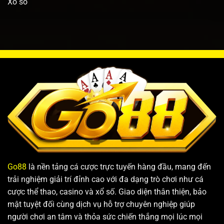
Xổ số
Go88
là nền tảng cá cược trực tuyến hàng đầu, mang đến
trải nghiệm giải trí đỉnh cao với đa dạng trò chơi như cá
cược thể thao, casino và xổ số. Giao diện thân thiện, bảo
mật tuyệt đối cùng dịch vụ hỗ trợ chuyên nghiệp giúp
người chơi an tâm và thỏa sức chiến thắng mọi lúc mọi