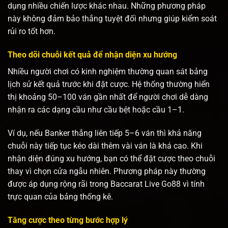
dụng nhiều chiến lược khác nhau. Những phương pháp
này không đảm bảo thắng tuyệt đối nhưng giúp kiểm soát
rủi ro tốt hơn.
Theo dõi chuỗi kết quả để nhận diện xu hướng
Nhiều người chơi có kinh nghiệm thường quan sát bảng
lịch sử kết quả trước khi đặt cược. Hệ thống thường hiển
thị khoảng 50–100 ván gần nhất để người chơi dễ dàng
nhận ra các dạng cầu như cầu bệt hoặc cầu 1–1.
Ví dụ, nếu Banker thắng liên tiếp 5–6 ván thì khả năng
chuỗi này tiếp tục kéo dài thêm vài ván là khá cao. Khi
nhận diện đúng xu hướng, bạn có thể đặt cược theo chuỗi
thay vì chọn cửa ngẫu nhiên. Phương pháp này thường
được áp dụng rộng rãi trong Baccarat Live Go88 vì tính
trực quan của bảng thống kê.
Tăng cược theo từng bước hợp lý