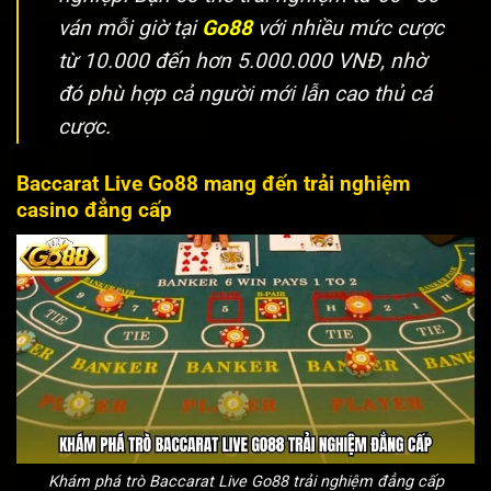
ván mỗi giờ tại
Go88
với nhiều mức cược
từ 10.000 đến hơn 5.000.000 VNĐ, nhờ
đó phù hợp cả người mới lẫn cao thủ cá
cược.
Baccarat Live Go88 mang đến trải nghiệm
casino đẳng cấp
Khám phá trò Baccarat Live Go88 trải nghiệm đẳng cấp