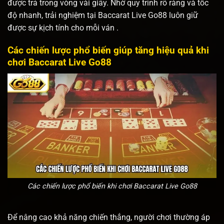
được trả trong vòng vài giây. Nhờ quy trình rõ ràng và tốc
độ nhanh, trải nghiệm tại Baccarat Live Go88 luôn giữ
được sự kịch tính cho mỗi ván .
Các chiến lược phổ biến giúp tăng hiệu quả khi
chơi Baccarat Live Go88
Các chiến lược phổ biến khi chơi Baccarat Live Go88
Để nâng cao khả năng chiến thắng, người chơi thường áp