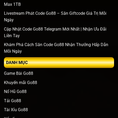
Max 1TB
Livestream Phát Code Go88 – Săn Giftcode Giá Trị Mỗi
Ngày
Cập Nhật Code Go88 Telegram Mới Nhất | Nhận Ưu Đãi
Liền Tay
Khám Phá Cách Săn Code Go88 Nhận Thưởng Hấp Dẫn
Mỗi Ngày
DANH MỤC
Game Bài Go88
Khuyến mãi Go88
Nổ Hũ Go88
Tải Go88
Tài Xỉu Go88