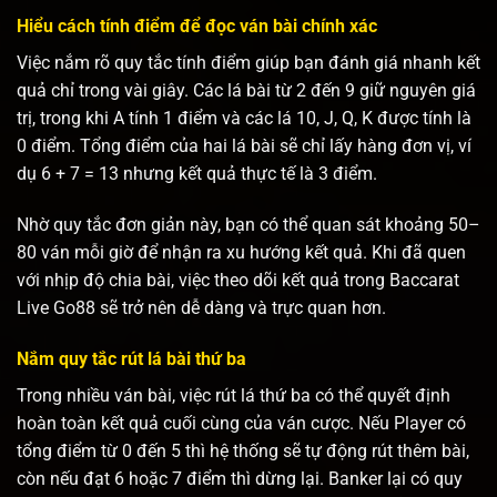
Hiểu cách tính điểm để đọc ván bài chính xác
Việc nắm rõ quy tắc tính điểm giúp bạn đánh giá nhanh kết
quả chỉ trong vài giây. Các lá bài từ 2 đến 9 giữ nguyên giá
trị, trong khi A tính 1 điểm và các lá 10, J, Q, K được tính là
0 điểm. Tổng điểm của hai lá bài sẽ chỉ lấy hàng đơn vị, ví
dụ 6 + 7 = 13 nhưng kết quả thực tế là 3 điểm.
Nhờ quy tắc đơn giản này, bạn có thể quan sát khoảng 50–
80 ván mỗi giờ để nhận ra xu hướng kết quả. Khi đã quen
với nhịp độ chia bài, việc theo dõi kết quả trong Baccarat
Live Go88 sẽ trở nên dễ dàng và trực quan hơn.
Nắm quy tắc rút lá bài thứ ba
Trong nhiều ván bài, việc rút lá thứ ba có thể quyết định
hoàn toàn kết quả cuối cùng của ván cược. Nếu Player có
tổng điểm từ 0 đến 5 thì hệ thống sẽ tự động rút thêm bài,
còn nếu đạt 6 hoặc 7 điểm thì dừng lại. Banker lại có quy