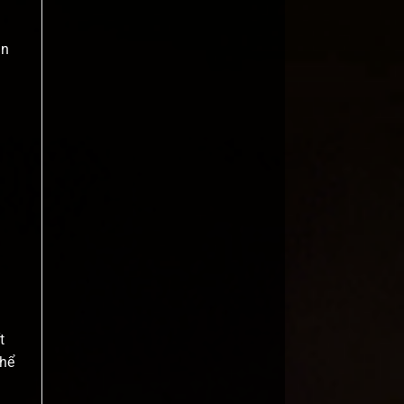
in
t
thể