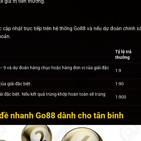
ể giá trị tiền thưởng.
c cập nhật trực tiếp trên hệ thống Go88 và nếu dự đoán chính xá
hoản.
Tỷ lệ trả
thưởng
 – 9 và dự đoán hàng chục hoặc hàng đơn vị của giải đặc
1:9
ủa giải đặc biệt.
1:90
ải đặc biệt. Nếu kết quả trùng khớp hoàn toàn sẽ trúng
1:900
 đề nhanh Go88 dành cho tân binh