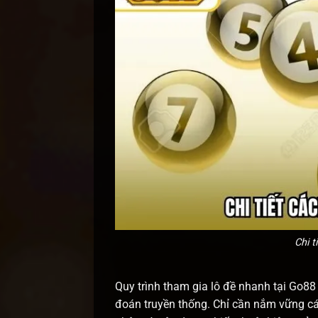
Chi t
Quy trình tham gia lô đề nhanh tại Go8
đoán truyền thống. Chỉ cần nắm vững c