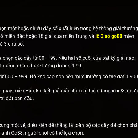
chọn một hoặc nhiều dãy số xuất hiện trong hệ thống giải thưởng
 số miền Bắc hoặc 18 giải của miền Trung và
lô 3 số go88
miền
à 3 chữ số.
 chọn các dãy từ 00 – 99. Nếu hai số cuối của bất kỳ giải nào
n thưởng nhận được tương đương 1:99.
 từ 000 – 999. Độ khó cao hơn nên mức thưởng có thể đạt 1:900
ỳ quay miền Bắc, khi kết quả giải nhì xuất hiện dạng xxx98, ngườ
trị đặt ban đầu.
cùng một vé, điều kiện để thắng là toàn bộ các dãy đã chọn phả
nhanh Go88, người chơi có thể lựa chọn.