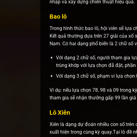
nhập và xây dựng chiến thuật hiệu quả.
Bao lô
Trong hình thức bao lô, hội viên sẽ lựa 
Kết quả thường dựa trên 27 giải của xổ
Nam. Có hai dạng phổ biến là 2 chữ số v
Với dạng 2 chữ số, người tham gia lựa
trùng khớp với lựa chọn đã đặt, phầ
Với dạng 3 chữ số, phạm vi lựa chọn
Ví dụ: nếu lựa chọn 78, 98 và 09 trong k
tham gia sẽ nhận thưởng gấp 99 lần giá 
Lô Xiên
Xiên là dạng dự đoán nhiều con số trên 
xuất hiện trong cùng kỳ quay.Tại lô đề 