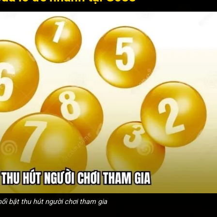
ổi bật thu hút người chơi tham gia