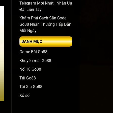
Telegram Mới Nhất | Nhận Ưu
Đãi Liền Tay
Khám Phá Cách Săn Code
Go88 Nhận Thưởng Hấp Dẫn
Mỗi Ngày
DANH MỤC
Game Bài Go88
Khuyến mãi Go88
Nổ Hũ Go88
Tải Go88
Tài Xỉu Go88
Xổ số