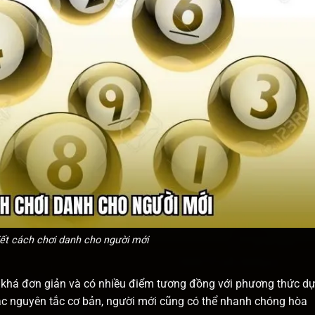
iết cách chơi danh cho người mới
8 khá đơn giản và có nhiều điểm tương đồng với phương thức d
ác nguyên tắc cơ bản, người mới cũng có thể nhanh chóng hòa