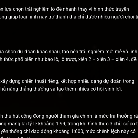
ên lựa chọn trải nghiệm lô đề nhanh thay vì hình thức truyền
ng giúp loại hình này trở thành địa chỉ được nhiều người chơi t
a chọn dự đoán khác nhau, tạo nên trải nghiệm mới mẻ và linh
 thức phổ biến như bao lô, lô trượt, xiên 2 – xiên 3 – xiên 4, đề
xây dựng chiến thuật riêng, kết hợp nhiều dạng dự đoán trong
khả năng thắng thưởng và tạo thêm nhiều cơ hội sinh lời.
h thu hút cộng đồng người tham gia chính là mức trả thưởng rấ
ng mang lại tỷ lệ khoảng 1:99, trong khi hình thức 3 chữ số có 
ruyền thống chỉ dao động khoảng 1:600, mức chênh lệch này có