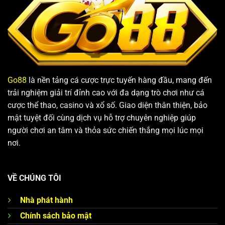
Go88
là nền tảng cá cược trực tuyến hàng đầu, mang đến
trải nghiệm giải trí đỉnh cao với đa dạng trò chơi như cá
cược thể thao, casino và xổ số. Giao diện thân thiện, bảo
mật tuyệt đối cùng dịch vụ hỗ trợ chuyên nghiệp giúp
người chơi an tâm và thỏa sức chiến thắng mọi lúc mọi
nơi.
VỀ CHÚNG TÔI
Nhà phát hành
Chính sách bảo mật