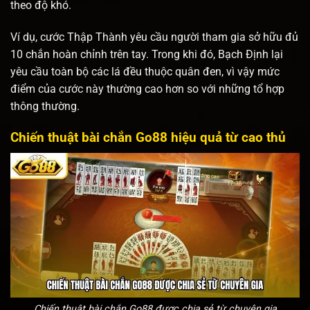
theo độ khó.
Ví dụ, cước Thập Thành yêu cầu người tham gia sở hữu đủ
10 chắn hoàn chỉnh trên tay. Trong khi đó, Bạch Định lại
yêu cầu toàn bộ các lá đều thuộc quân đen, vì vậy mức
điểm của cước này thường cao hơn so với những tổ hợp
thông thường.
Chiến thuật bài chắn Go88 hiệu quả từ cao thủ
Chiến thuật bài chắn Go88 được chia sẻ từ chuyên gia