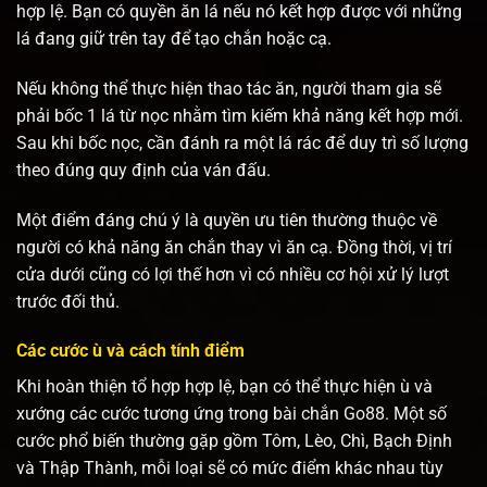
hợp lệ. Bạn có quyền ăn lá nếu nó kết hợp được với những
lá đang giữ trên tay để tạo chắn hoặc cạ.
Nếu không thể thực hiện thao tác ăn, người tham gia sẽ
phải bốc 1 lá từ nọc nhằm tìm kiếm khả năng kết hợp mới.
Sau khi bốc nọc, cần đánh ra một lá rác để duy trì số lượng
theo đúng quy định của ván đấu.
Một điểm đáng chú ý là quyền ưu tiên thường thuộc về
người có khả năng ăn chắn thay vì ăn cạ. Đồng thời, vị trí
cửa dưới cũng có lợi thế hơn vì có nhiều cơ hội xử lý lượt
trước đối thủ.
Các cước ù và cách tính điểm
Khi hoàn thiện tổ hợp hợp lệ, bạn có thể thực hiện ù và
xướng các cước tương ứng trong bài chắn Go88. Một số
cước phổ biến thường gặp gồm Tôm, Lèo, Chì, Bạch Định
và Thập Thành, mỗi loại sẽ có mức điểm khác nhau tùy