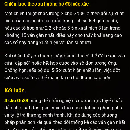
Chiến lược theo xu hướng bộ đôi xúc xắc
Một chiến thuật khác trong Sicbo Go88 là theo dõi sự xuất
hiện của các bộ đôi xúc xắc trong lịch sử kết quả. Ví dụ,
nếu các tổ hợp như 2-2-x hoặc 5-5-x xuất hiện 3 lần trong
khoảng 15 ván gần nhất, điều này cho thấy khả năng cao
các số này đang xuất hiện với tần suất lớn.
Khi nhận thấy xu hướng này, game thủ có thể đặt cược vào
cửa “cặp số” hoặc kết hợp cược vào số đơn tương ứng.
Chẳng hạn, nếu bộ đôi 5-5-x xuất hiện nhiều lần, việc đặt
cược vào số 5 có thể mang lại cơ hội thắng cao hơn.
Kết luận
Sicbo Go88
mang đến trải nghiệm xúc xắc trực tuyến hấp
dẫn nhờ luật đơn giản, nhiều lựa chọn đặt tiền phong phú
và tỷ lệ trả thưởng cạnh tranh. Khi áp dụng các phương
pháp phân tích kết quả, theo dõi thống kê các ván gần nhất
và lựa chọn cửa phù hợp với xác suất xuất hiện, hiệu quả