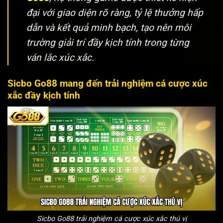
đại với giao diện rõ ràng, tỷ lệ thưởng hấp
dẫn và kết quả minh bạch, tạo nên môi
trường giải trí đầy kịch tính trong từng
ván lắc xúc xắc.
Sicbo Go88 mang đến trải nghiệm cá cược xúc
xắc đầy kịch tính
Sicbo Go88 trải nghiệm cá cược xúc xắc thú vị