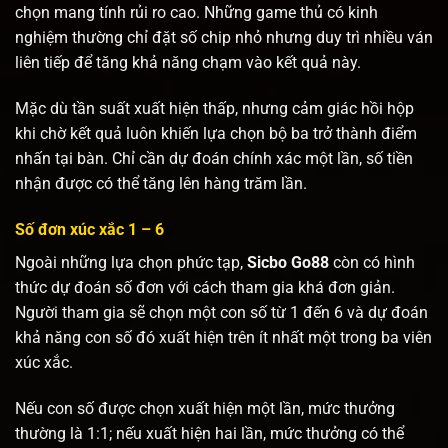
chọn mang tính rủi ro cao. Những game thủ có kinh
nghiệm thường chỉ đặt số chip nhỏ nhưng duy trì nhiều ván
liên tiếp để tăng khả năng chạm vào kết quả này.
Mặc dù tần suất xuất hiện thấp, nhưng cảm giác hồi hộp
khi chờ kết quả luôn khiến lựa chọn bộ ba trở thành điểm
nhấn tại bàn. Chỉ cần dự đoán chính xác một lần, số tiền
nhận được có thể tăng lên hàng trăm lần.
Số đơn xúc xắc 1 – 6
Ngoài những lựa chọn phức tạp,
Sicbo Go88
còn có hình
thức dự đoán số đơn với cách tham gia khá đơn giản.
Người tham gia sẽ chọn một con số từ 1 đến 6 và dự đoán
khả năng con số đó xuất hiện trên ít nhất một trong ba viên
xúc xắc.
Nếu con số được chọn xuất hiện một lần, mức thưởng
thường là 1:1; nếu xuất hiện hai lần, mức thưởng có thể