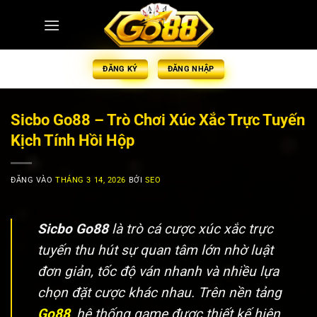
Bỏ
qua
nội
dung
ĐĂNG KÝ
ĐĂNG NHẬP
Sicbo Go88 – Trò Chơi Xúc Xắc Trực Tuyến
Kịch Tính Hồi Hộp
ĐĂNG VÀO
THÁNG 3 14, 2026
BỞI
SEO
Sicbo Go88
là trò cá cược xúc xắc trực
tuyến thu hút sự quan tâm lớn nhờ luật
đơn giản, tốc độ ván nhanh và nhiều lựa
chọn đặt cược khác nhau. Trên nền tảng
Go88
, hệ thống game được thiết kế hiện