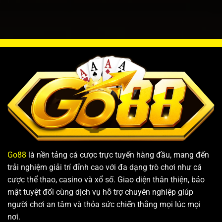
Go88
là nền tảng cá cược trực tuyến hàng đầu, mang đến
trải nghiệm giải trí đỉnh cao với đa dạng trò chơi như cá
cược thể thao, casino và xổ số. Giao diện thân thiện, bảo
mật tuyệt đối cùng dịch vụ hỗ trợ chuyên nghiệp giúp
người chơi an tâm và thỏa sức chiến thắng mọi lúc mọi
nơi.