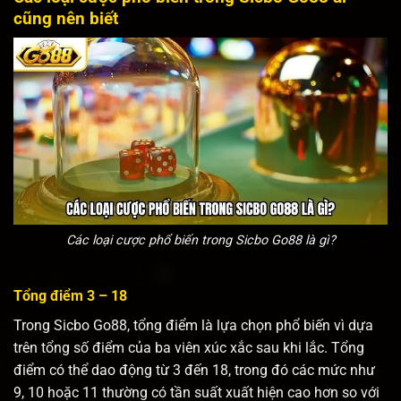
cũng nên biết
Các loại cược phổ biến trong Sicbo Go88 là gì?
Tổng điểm 3 – 18
Trong Sicbo Go88, tổng điểm là lựa chọn phổ biến vì dựa
trên tổng số điểm của ba viên xúc xắc sau khi lắc. Tổng
điểm có thể dao động từ 3 đến 18, trong đó các mức như
9, 10 hoặc 11 thường có tần suất xuất hiện cao hơn so với