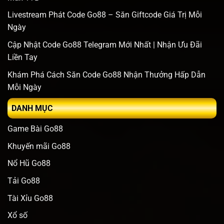
Livestream Phát Code Go88 – Săn Giftcode Giá Trị Mỗi
Ngày
Cập Nhật Code Go88 Telegram Mới Nhất | Nhận Ưu Đãi
Liền Tay
Khám Phá Cách Săn Code Go88 Nhận Thưởng Hấp Dẫn
Mỗi Ngày
DANH MỤC
Game Bài Go88
Khuyến mãi Go88
Nổ Hũ Go88
Tải Go88
Tài Xỉu Go88
Xổ số